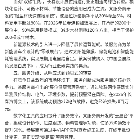
面对“双碳”目标，长春设计展位搭建行业正加速向绿色转型。模
块化设计、可循环材料、节能设备的应用已成为主流。某服务商研
发的“铝型材快速连接系统”，使展位拆装损耗率从30%降至5%，材
料复用率超过80%。在2026年长春连锁加盟展上，其承建的200个
展位中，90%采用租赁模式，减少木材消耗120立方米，相当于保护
200棵成年树木。
新能源技术的引入进一步降低了展位运营能耗。某服务商为某
新能源车企设计的“零碳展台”，通过太阳能薄膜、储能电池和智能能
耗管理系统，实现展期用电自给自足。该案例被纳入《中国会展绿
色发展白皮书》，成为行业低碳实践的典范。
五、服务升级：从响应式到预见式的转变
在竞争日益激烈的市场环境下，服务创新成为服务商的核心竞
争力。某服务商推出的“展位健康管理系统”，通过物联网传感器实时
监测展位结构、电气、环境参数，提前预警潜在风险。在2025年长
春汽博会上，该系统成功预防3起电气故障，避免经济损失超百万
元。
数字化工具的应用提升了服务效率。某服务商开发的“云展台”平
台，集成设计协作、进度跟踪、物料管理等功能，使多方沟通效率
提升50%。参展商可通过手机APP实时查看施工进度，在线审批设
计变更，真正实现“零距离”项目管理。