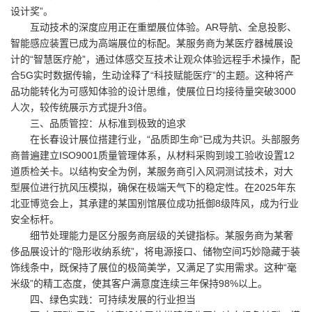
设计奖”。
互动技术的深度应用正在重塑展位体验。AR导航、全息投影、
智能感应装置已成为高端展位的标配。某服务商为某医疗器械展设
计的“智慧医疗舱”，通过体感交互技术让观众体验远程手术操作，配
合5G实时数据传输，生动诠释了“科技赋能医疗”的主题。这种将产
品功能转化为可感知体验的设计思维，使展位日均接待量突破3000
人次，较传统展示方式提升3倍。
三、品质管控：从标准到极致的追求
在长春设计展位搭建行业，“品质即生命”已成为共识。头部服务
商普遍建立ISO9001质量管理体系，从材料采购到竣工验收设置12
道质检关卡。以结构安全为例，某服务商引入风洞测试技术，对大
型展位进行抗风压模拟，确保在极端天气下的稳定性。在2025年东
北亚博览会上，其承建的某国别馆展位成功抵御8级阵风，成为行业
安全标杆。
细节处理能力是区分服务商层级的关键指标。某服务商为某奢
侈品展设计的“隐形收纳系统”，将电源接口、储物空间巧妙隐藏于装
饰线条中，既保持了展位的极简美学，又满足了实用需求。这种“毫
米级”的精工态度，使其客户满意度连续三年保持98%以上。
四、绿色实践：可持续发展的行业担当