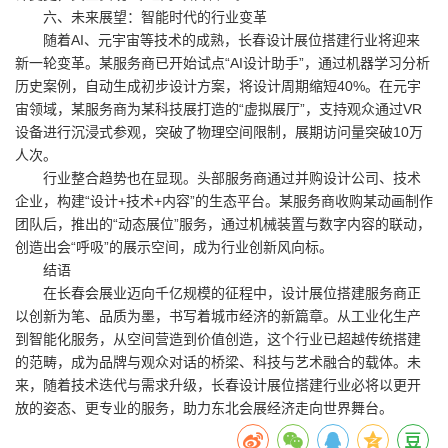
六、未来展望：智能时代的行业变革
随着AI、元宇宙等技术的成熟，长春设计展位搭建行业将迎来
新一轮变革。某服务商已开始试点“AI设计助手”，通过机器学习分析
历史案例，自动生成初步设计方案，将设计周期缩短40%。在元宇
宙领域，某服务商为某科技展打造的“虚拟展厅”，支持观众通过VR
设备进行沉浸式参观，突破了物理空间限制，展期访问量突破10万
人次。
行业整合趋势也在显现。头部服务商通过并购设计公司、技术
企业，构建“设计+技术+内容”的生态平台。某服务商收购某动画制作
团队后，推出的“动态展位”服务，通过机械装置与数字内容的联动，
创造出会“呼吸”的展示空间，成为行业创新风向标。
结语
在长春会展业迈向千亿规模的征程中，设计展位搭建服务商正
以创新为笔、品质为墨，书写着城市经济的新篇章。从工业化生产
到智能化服务，从空间营造到价值创造，这个行业已超越传统搭建
的范畴，成为品牌与观众对话的桥梁、科技与艺术融合的载体。未
来，随着技术迭代与需求升级，长春设计展位搭建行业必将以更开
放的姿态、更专业的服务，助力东北会展经济走向世界舞台。