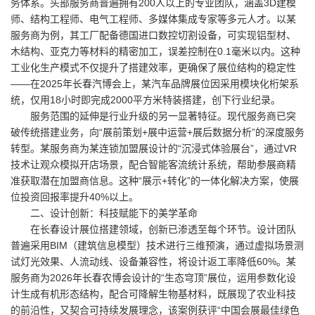
务体系。头部服务商普遍拥有200人以上的专业团队，涵盖3D建模
师、结构工程师、电气工程师、多媒体集成专家等多元人才。以某
服务商为例，其工厂配备德国进口数控切割设备，可实现铝型材、
木结构、亚克力等材料的精密加工，误差控制在0.1毫米以内。这种
工业化生产模式不仅提升了搭建效率，更确保了展位结构的稳定性
——在2025年长春汽博会上，某汽车品牌展位因采用模块化桁架系
统，仅用18小时即完成2000平方米特装搭建，创下行业纪录。
服务范围的延伸是行业升级的另一显著特征。现代服务商已突
破传统搭建业务，向“展前策划+展中运营+展后数据分析”的深度服务
转型。某服务商为某连锁加盟展设计的“沉浸式体验展台”，通过VR
技术让观众模拟开店场景，配合智能客流统计系统，帮助参展商精
准获取潜在加盟商信息。这种“展示+转化”的一体化解决方案，使展
位投资回报率提升40%以上。
二、设计创新：科技赋能下的美学革命
在长春设计展位搭建领域，创新已渗透至每个环节。设计团队
普遍采用BIM（建筑信息模型）技术进行三维预演，通过虚拟场景测
试灯光效果、人流动线、设备兼容性，将设计返工率降低60%。某
服务商为2026年长春农博会设计的“生态穹顶”展位，运用参数化设
计生成有机形态结构，配合可降解生物基材料，既展现了农业科技
的前沿性，又契合可持续发展理念，该案例获评“中国会展最佳绿色