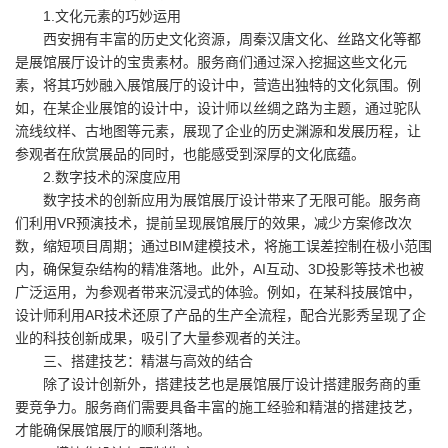
1.文化元素的巧妙运用
西安拥有丰富的历史文化资源，周秦汉唐文化、丝路文化等都
是展馆展厅设计的宝贵素材。服务商们通过深入挖掘这些文化元
素，将其巧妙融入展馆展厅的设计中，营造出独特的文化氛围。例
如，在某企业展馆的设计中，设计师以丝绸之路为主题，通过驼队
流线纹样、古地图等元素，展现了企业的历史渊源和发展历程，让
参观者在欣赏展品的同时，也能感受到深厚的文化底蕴。
2.数字技术的深度应用
数字技术的创新应用为展馆展厅设计带来了无限可能。服务商
们利用VR预演技术，提前呈现展馆展厅的效果，减少方案修改次
数，缩短项目周期；通过BIM建模技术，将施工误差控制在极小范围
内，确保复杂结构的精准落地。此外，AI互动、3D投影等技术也被
广泛运用，为参观者带来沉浸式的体验。例如，在某科技展馆中，
设计师利用AR技术还原了产品的生产全流程，配合光影秀呈现了企
业的科技创新成果，吸引了大量参观者的关注。
三、搭建技艺：精湛与高效的结合
除了设计创新外，搭建技艺也是展馆展厅设计搭建服务商的重
要竞争力。服务商们需要具备丰富的施工经验和精湛的搭建技艺，
才能确保展馆展厅的顺利落地。