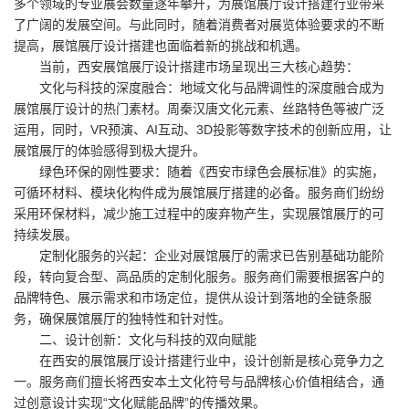
多个领域的专业展会数量逐年攀升，为展馆展厅设计搭建行业带来
了广阔的发展空间。与此同时，随着消费者对展览体验要求的不断
提高，展馆展厅设计搭建也面临着新的挑战和机遇。
当前，西安展馆展厅设计搭建市场呈现出三大核心趋势：
文化与科技的深度融合：地域文化与品牌调性的深度融合成为
展馆展厅设计的热门素材。周秦汉唐文化元素、丝路特色等被广泛
运用，同时，VR预演、AI互动、3D投影等数字技术的创新应用，让
展馆展厅的体验感得到极大提升。
绿色环保的刚性要求：随着《西安市绿色会展标准》的实施，
可循环材料、模块化构件成为展馆展厅搭建的必备。服务商们纷纷
采用环保材料，减少施工过程中的废弃物产生，实现展馆展厅的可
持续发展。
定制化服务的兴起：企业对展馆展厅的需求已告别基础功能阶
段，转向复合型、高品质的定制化服务。服务商们需要根据客户的
品牌特色、展示需求和市场定位，提供从设计到落地的全链条服
务，确保展馆展厅的独特性和针对性。
二、设计创新：文化与科技的双向赋能
在西安的展馆展厅设计搭建行业中，设计创新是核心竞争力之
一。服务商们擅长将西安本土文化符号与品牌核心价值相结合，通
过创意设计实现“文化赋能品牌”的传播效果。