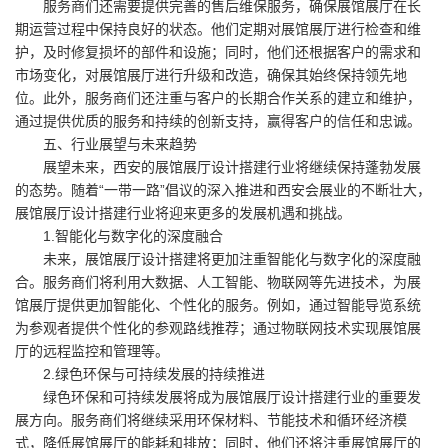
服务商们还需要提供完善的售后维保服务，确保展馆展厅在长
期运营过程中保持良好的状态。他们定期对展馆展厅进行检查和维
护，及时修复损坏的部件和设施；同时，他们还根据客户的需求和
市场变化，对展馆展厅进行升级和改造，确保其始终保持领先地
位。此外，服务商们还注重与客户的长期合作关系的建立和维护，
通过提供优质的服务和持续的创新支持，赢得客户的信任和忠诚。
五、行业展望与未来趋势
展望未来，西安的展馆展厅设计搭建行业将继续保持蓬勃发展
的态势。随着“一带一路”倡议的深入推进和西安会展业的不断壮大，
展馆展厅设计搭建行业将迎来更多的发展机遇和挑战。
1.智能化与数字化的深度融合
未来，展馆展厅设计搭建将更加注重智能化与数字化的深度融
合。服务商们将利用大数据、人工智能、物联网等先进技术，为展
馆展厅提供更加智能化、个性化的服务。例如，通过智能导览系统
为参观者提供个性化的参观路线推荐；通过物联网技术实现展馆展
厅的远程监控和管理等。
2.绿色环保与可持续发展的持续推进
绿色环保和可持续发展将成为展馆展厅设计搭建行业的重要发
展方向。服务商们将继续采用环保材料、节能技术和循环经济模
式，降低展馆展厅的能耗和排放；同时，他们还将注重展馆展厅的