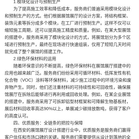
1.模块化设计与预制生产
为了提高施工效率和降低成本，服务商们普遍采用模块化设计
和预制生产的方式。他们根据展馆展厅的设计方案，将结构框架、
装饰元素等拆分成多个模块，在工厂进行预制生产。这样不仅可以
缩短施工周期，还可以提高施工精度和质量。例如，在某大型展馆
的搭建中，服务商采用了模块化设计的方式，将展馆划分为多个区
域进行预制生产，最终在现场进行快速组装，仅用了短短几天时间
就完成了整个展馆的搭建工作。
2.绿色环保材料的运用
随着环保意识的不断提高，绿色环保材料在展馆展厅搭建中的
应用也越来越广泛。服务商们纷纷采用可循环材料、低挥发性有机
化合物（VOC）涂料等环保材料，减少施工过程中的环境污染和废
弃物产生。同时，他们还注重材料的可持续性和可回收性，确保展
馆展厅在拆除后能够进行再利用或回收处理。例如，在某企业展馆
的搭建中，服务商采用了可拆卸铝型材框架和可降解生物基板材，
展后材料回收率高达90%以上，单展减少碳排放数吨，获得了客户
的高度认可。
四、优质服务：全链条的把控与保障
在西安的展馆展厅设计搭建行业中，优质服务是服务商们赢得
客户信任和市场口碑的关键。服务商们需要提供从设计到落地的全