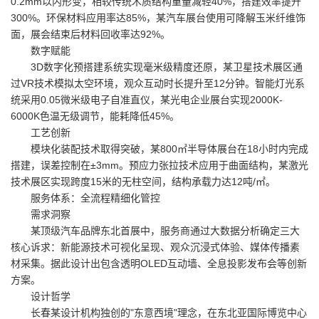
0.2mm以内形变，相较传统木质结构重量减轻40%，搭建效率提升
300%。环保材料应用率达85%，某汽车展台使用可降解玉米纤维饰
面，展会结束后材料回收率达92%。
数字赋能
3D数字化预搭建系统实现毫米级精度还原，某卫星技术展区通
过VR技术模拟太空环境，观众互动时长提升至12分钟。智能灯光系
统采用0.05微米级电子自准直仪，某光电企业展台实现2000K-
6000K色温无级调节，能耗降低45%。
工艺创新
模块化装配技术取得突破，某800㎡半导体展台在18小时内完成
搭建，误差控制在±3mm。预应力张拉技术应用于曲面结构，某激光
技术展区实现跨度15米的无柱空间，结构承载力达12吨/㎡。
服务体系：全流程精细化管控
需求洞察
某顶级汽车品牌东北首展中，服务商通过大数据分析确定三大
核心诉求：新能源技术可视化呈现、观众沉浸式体验、媒体传播素
材采集。据此设计出包含透明OLED互动墙、全息投影发布会等创新
方案。
设计哲学
长春某设计机构独创的"东意西境"理念，在东北亚国际博览中心